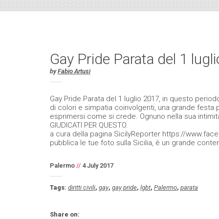
Gay Pride Parata del 1 lugl
by
Fabio Artusi
Gay Pride Parata del 1 luglio 2017, in questo period
di colori e simpatia coinvolgenti, una grande festa per 
esprimersi come si crede. Ognuno nella sua intimi
GIUDICATI PER QUESTO.
a cura della pagina SicilyReporter https://www.faceb
pubblica le tue foto sulla Sicilia, è un grande conten
Palermo
//
4 July 2017
Tags:
diritti civili
,
gay
,
gay pride
,
lgbt
,
Palermo
,
parata
Share on: