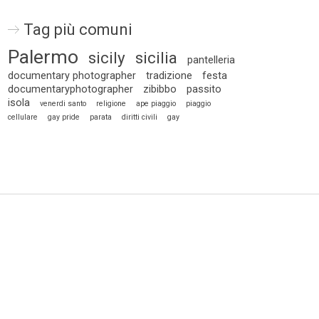
Tag più comuni
Palermo
sicily
sicilia
pantelleria
documentary photographer
tradizione
festa
documentaryphotographer
zibibbo
passito
isola
venerdi santo
religione
ape piaggio
piaggio
cellulare
gay pride
parata
diritti civili
gay