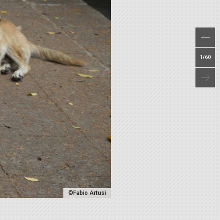
1
/
60
©Fabio Artusi