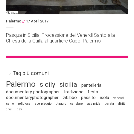
Palermo
//
17 April 2017
Pasqua in Sicilia, Processione del Venerdi Santo alla
Chiesa della Guilla al quartiere Capo. Palermo
Tag più comuni
Palermo
sicily
sicilia
pantelleria
documentary photographer
tradizione
festa
documentaryphotographer
zibibbo
passito
isola
venerdi
santo
religione
ape piaggio
piaggio
cellulare
gay pride
parata
diritti
civili
gay