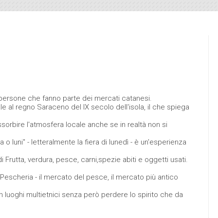
le persone che fanno parte dei mercati catanesi.
ale al regno Saraceno del IX secolo dell'isola, il che spiega
ssorbire l'atmosfera locale anche se in realtà non si
o luni" - letteralmente la fiera di lunedì - è un'esperienza
 Frutta, verdura, pesce, carni,spezie abiti e oggetti usati.
 Pescheria - il mercato del pesce, il mercato più antico
in luoghi multietnici senza però perdere lo spirito che da