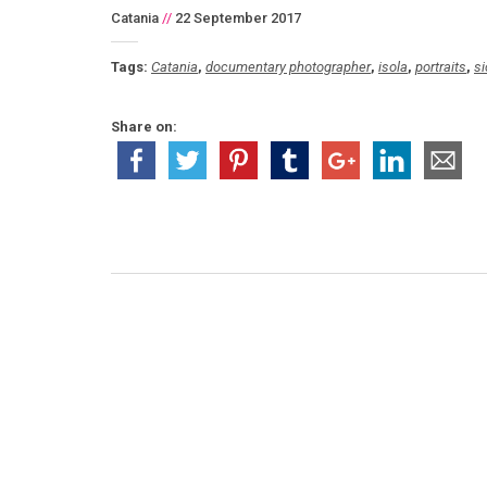
Catania
//
22 September 2017
Tags:
Catania
,
documentary photographer
,
isola
,
portraits
,
si
Share on: