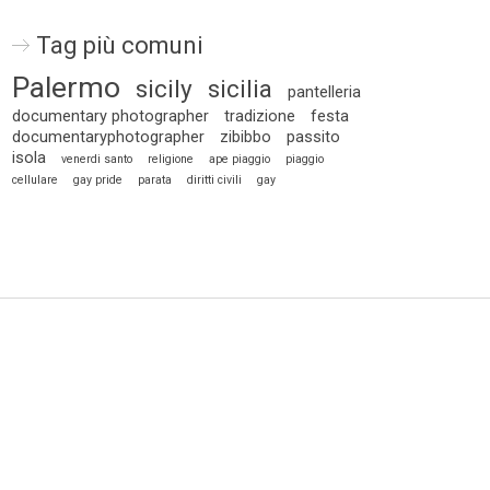
Tag più comuni
Palermo
sicily
sicilia
pantelleria
documentary photographer
tradizione
festa
documentaryphotographer
zibibbo
passito
isola
venerdi santo
religione
ape piaggio
piaggio
cellulare
gay pride
parata
diritti civili
gay