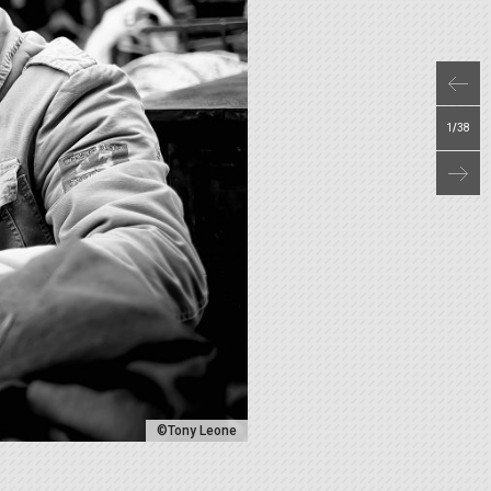
1
/
38
©Tony Leone