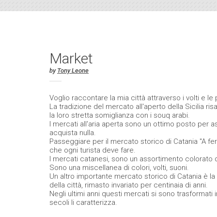
Market
by
Tony Leone
Voglio raccontare la mia città attraverso i volti e 
La tradizione del mercato all'aperto della Sicilia ris
la loro stretta somiglianza con i souq arabi.
I mercati all'aria aperta sono un ottimo posto per a
acquista nulla.
Passeggiare per il mercato storico di Catania "A fera 
che ogni turista deve fare.
I mercati catanesi, sono un assortimento colorato di
Sono una miscellanea di colori, volti, suoni.
Un altro importante mercato storico di Catania è la
della città, rimasto invariato per centinaia di anni.
Negli ultimi anni questi mercati si sono trasformati 
secoli li caratterizza.