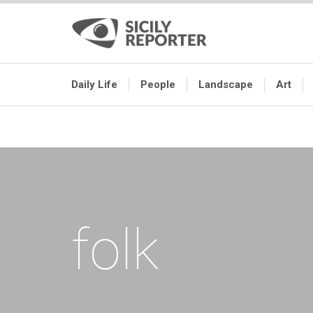
Daily Life
People
Landscape
Art
folk