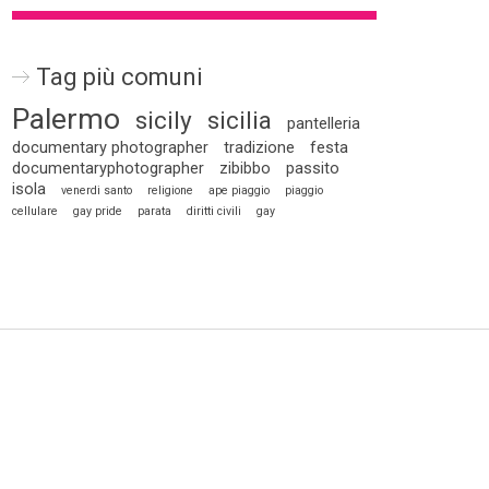
Tag più comuni
Palermo
sicily
sicilia
pantelleria
documentary photographer
tradizione
festa
documentaryphotographer
zibibbo
passito
isola
venerdi santo
religione
ape piaggio
piaggio
cellulare
gay pride
parata
diritti civili
gay