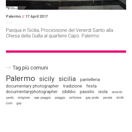
Palermo
//
17 April 2017
Pasqua in Sicilia, Processione del Venerdi Santo alla
Chiesa della Guilla al quartiere Capo. Palermo
Tag più comuni
Palermo
sicily
sicilia
pantelleria
documentary photographer
tradizione
festa
documentaryphotographer
zibibbo
passito
isola
venerdi
santo
religione
ape piaggio
piaggio
cellulare
gay pride
parata
diritti
civili
gay