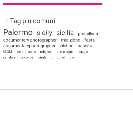
Tag più comuni
Palermo
sicily
sicilia
pantelleria
documentary photographer
tradizione
festa
documentaryphotographer
zibibbo
passito
isola
venerdi santo
religione
ape piaggio
piaggio
cellulare
gay pride
parata
diritti civili
gay