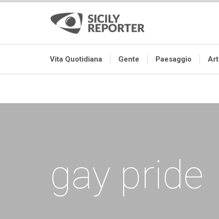
Vita Quotidiana
Gente
Paesaggio
Ar
gay pride