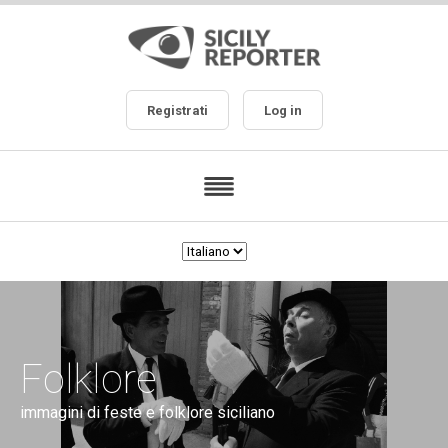
Registrati
Log in
Folklore
immagini di feste e folklore siciliano