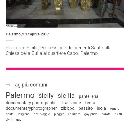
Palermo
//
17 aprile 2017
Pasqua in Sicilia, Processione del Venerdi Santo alla
Chiesa della Guilla al quartiere Capo. Palermo
Tag più comuni
Palermo
sicily
sicilia
pantelleria
documentary photographer
tradizione
festa
documentaryphotographer
zibibbo
passito
isola
venerdi
santo
religione
ape piaggio
piaggio
cellulare
gay pride
parata
diritti
civili
gay