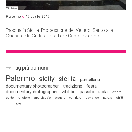
Palermo
//
17 aprile 2017
Pasqua in Sicilia, Processione del Venerdi Santo alla
Chiesa della Guilla al quartiere Capo. Palermo
Tag più comuni
Palermo
sicily
sicilia
pantelleria
documentary photographer
tradizione
festa
documentaryphotographer
zibibbo
passito
isola
venerdi
santo
religione
ape piaggio
piaggio
cellulare
gay pride
parata
diritti
civili
gay