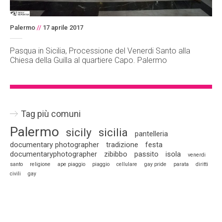
Palermo
//
17 aprile 2017
Pasqua in Sicilia, Processione del Venerdi Santo alla
Chiesa della Guilla al quartiere Capo. Palermo
Tag più comuni
Palermo
sicily
sicilia
pantelleria
documentary photographer
tradizione
festa
documentaryphotographer
zibibbo
passito
isola
venerdi
santo
religione
ape piaggio
piaggio
cellulare
gay pride
parata
diritti
civili
gay